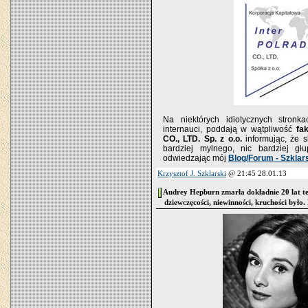
Na niektórych idiotycznych stronka
internauci, poddają w wątpliwość
fa
CO., LTD. Sp. z o.o.
informując, że s
bardziej mylnego, nic bardziej g
odwiedzając mój
Blog/Forum - Szklar
Krzysztof J. Szklarski
@ 21:45 28.01.13
Audrey Hepburn zmarła dokładnie 20 lat tem
dziewczęcości, niewinności, kruchości było