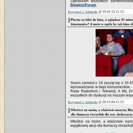
Zapraszam wszystkich zaintereso
Blogiem/Forum
.
Krzysztof J. Szklarski
@ 19:45 15.11.13
Płacisz za bilet do kina, a oglądasz 45 mi
kinomanów? A może w ogóle by tak kina zl
Seans zamiast o 19 zaczął się o 19.4
wprowadzanie w błąd konsumentów - 
Rada Radiofonii i Telewizji. A Wy, 
wszystkich do dyskusji na naszym ws
Krzysztof J. Szklarski
@ 20:15 04.11.13
Wkrótce na moim, a właściwie naszym, Blo
dla tłumaczy i/oraz/lub dla tzw. dodawaczy
Wkrótce na moim, a właściwie nas
wyjątkowej akcji dla tłumaczy i/oraz/lu