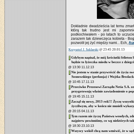
Dokładnie dwadzieścia lat temu zmarł
którą tak trudno jest mi zapomn
podkochiwałem - po latach to uczuci
zarazem tak dziewczęca kobieta - Bogu
pozwolił jej żyć między nami... Ech,
Au
Krzysztof J. Szklarski
@ 23:45 20.01.13
Gdybym napisał, że mój króciutki felieton 
będzie to łyżeczka miodu w beczce z dziegc
@ 13:30 11.12.13
Nie jestem w stanie przywrócić do życia s
Sosnowskiego (perkusja) i Wojtka Brodacki
@ 10:45 17.11.13
Przeciwko Prezesowi Zarządu Netia S.A. o
przygotowuję właśnie zawiadomienie o pope
@ 19:45 15.11.13
Zaczął się nowy, 2013 rok!!! Życzę wszyst
życzliwym, aby w końcu nie musieli wykazy
@ 20:15 04.11.13
Tym razem nie życzę Państwu wesołych, zdr
najpierw powinniśmy, co wg niektórych tak
@ 18:30 23.10.13
Wszyscy wokół chcą nam wmówić, że w sądo