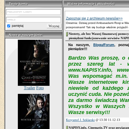
Twoje konto
Ważne informacje i aktualności
Twoje konto
Ważne informacje i aktualności
Zapoznaj się z archiwum newsów>>
Ostatnia: Dzisiaj przed Ambasadami Rosji w Warsz
pamiętaj
przeprosinami! Tak się buduje właśnie przyjaź
Niestety, ale bez Waszej finansowej pomocy
Nowe w naszym kinie:
Nowe w naszym kinie:
pieniędzmi funkcjonowanie serwisów NAPISY
Na naszym,
Blogu/Forum
, pozna
pieniądze!!!
Bardzo Was proszę, o c
przez szereg lat - 
www.NAPISY.info, www
Was wspomagać m.in. 
Wasze internetowe ki
niewiele od każdego 
Trailer
Foto
uczynić cuda. Nie pozwó
za darmo świadczą Wam 
Wszystko w Waszych r
Wasze serwisy!!!
Krzysztof J. Szklarski
@ 13:30 11.12.13
NAPISY.info, Cinematix.TV oraz powiązane 