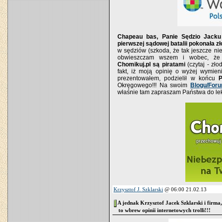
Chapeau bas, Panie Sędzio Jacku
pierwszej sądowej batalii pokonała zł
w sędziów (szkoda, że tak jeszcze nie
obwieszczam wszem i wobec, że wł
Chomikuj.pl są piratami
(czytaj - zł
fakt, iż moją opinię o wyżej wymie
prezentowałem, podzielił w końcu
Okręgowego!!! Na swoim
Blogu/Foru
właśnie tam zapraszam Państwa do lektu
Krzysztof J. Szklarski
@ 06:00 21.02.13
A jednak Krzysztof Jacek Szklarski i firma,
to wbrew opinii internetowych trolli!!!