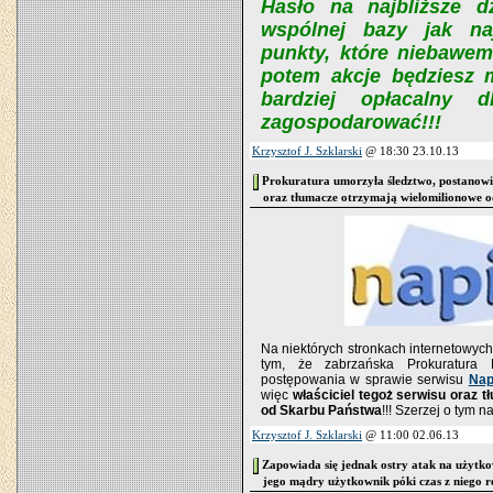
Hasło na najbliższe dz
wspólnej bazy jak na
punkty, które niebawem
potem akcje będziesz m
bardziej opłacalny d
zagospodarować!!!
Krzysztof J. Szklarski
@ 18:30 23.10.13
Prokuratura umorzyła śledztwo, postanowie
oraz tłumacze otrzymają wielomilionowe 
Na niektórych stronkach internetowych
tym, że zabrzańska Prokuratura
postępowania w sprawie serwisu
Nap
więc
właściciel tegoż serwisu oraz 
od Skarbu Państwa
!!! Szerzej o tym 
Krzysztof J. Szklarski
@ 11:00 02.06.13
Zapowiada się jednak ostry atak na użytko
jego mądry użytkownik póki czas z niego r