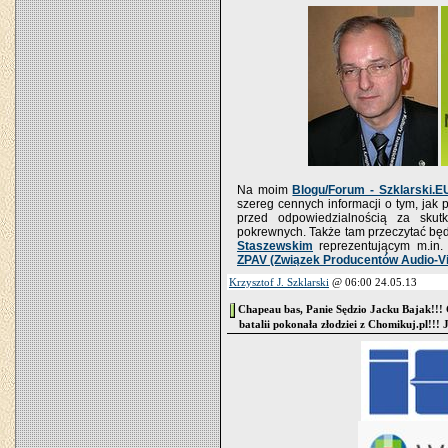
Na moim
Blogu/Forum - Szklarski.E
szereg cennych informacji o tym, jak
przed odpowiedzialnością za skut
pokrewnych. Także tam przeczytać bę
Staszewskim
reprezentującym m.in
ZPAV (Związek Producentów Audio-V
Krzysztof J. Szklarski
@ 06:00 24.05.13
Chapeau bas, Panie Sędzio Jacku Bajak!!! 
batalii pokonała złodziei z Chomikuj.pl!!! J