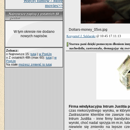
Więcej filmów / More
movies>>
Najnowsze napisy z ostatnich 48
Najnowsze napisy z ostatnich 48
godzin
godzin
Dollars-money_05vs.jpg
W tym okresie nie dodano
nowych napisów.
Krzysztof J. Szklarski
@ 10:45 17.11.13
Starsza pani dzięki pomocnym dłoniom inny
nachodziła, zastraszała, domagając się zw
Zobacz:
o Najnowsze 15:
tutaj
|
w PopUp
o Z ostatnich 48h (max 60):
tutaj
|
w
PopUp
Na stałe
możesz zmienić to tutaj
Firma windykacyjna Intrum Justitia p
czas niekorzystnego wyroku, w którym
Zastraszanie klientów nie zawsze na
Intrum Justitia - inne firmy bandyc
wyroki, choć nadal sprzyja im m.in. l
niewiele się zmieniło na lepsze cz