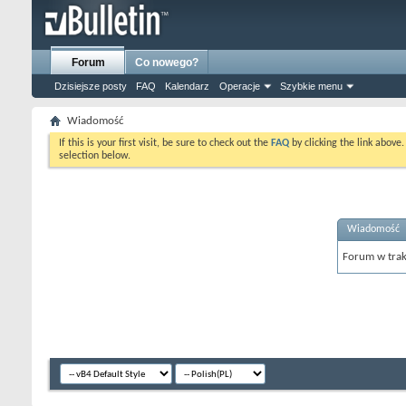
Forum
Co nowego?
Dzisiejsze posty
FAQ
Kalendarz
Operacje
Szybkie menu
Wiadomość
If this is your first visit, be sure to check out the
FAQ
by clicking the link above
selection below.
Wiadomość
Forum w trak