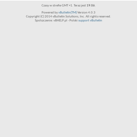
Czasy w strefie GMT +1. Teraz jest
19:06
.
Powered by
vBulletin(TM)
Version 4.0.3
Copyright (C) 2014 vBulletin Solutions, Inc. All rights reserved.
Spolszczenie: vBHELP.pl - Polski
support vBulletin