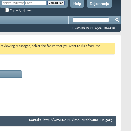
Help
Rejestracja
Zapamiętaj mnie
Zaawansowane wyszukiwanie
tart viewing messages, select the forum that you want to visit from the
Kontakt
http://www.NAPISY.info
Archiwum
Na górę