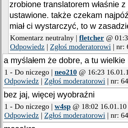
zrobione translatorem właśnie z
ustawione. także czekam najpóźn
miał ci wystarczyć, to w zasadzi
Komentarz neutralny |
fletcher
@ 01:3
Odpowiedz
|
Zgłoś moderatorowi
|
nr:
a myślałem że dobre, a tu wielkie
1 - Do niczego |
neo210
@ 16:23 16.01.
Odpowiedz
|
Zgłoś moderatorowi
|
nr: 6
bez jaj, więcej wyobraźni
1 - Do niczego |
w4sp
@ 18:02 16.01.10
Odpowiedz
|
Zgłoś moderatorowi
|
nr: 6