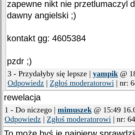
zapewne nikt nie przetlumaczyl do
dawny angielski ;)
kontakt gg: 4605384
pzdr ;)
3 - Przydałyby się lepsze |
yampik
@ 18
Odpowiedz
|
Zgłoś moderatorowi
|
nr: 
rewelacja
1 - Do niczego |
mimuszek
@ 15:49 16.
Odpowiedz
|
Zgłoś moderatorowi
|
nr: 6
To może byś je najpierw sprawdzi