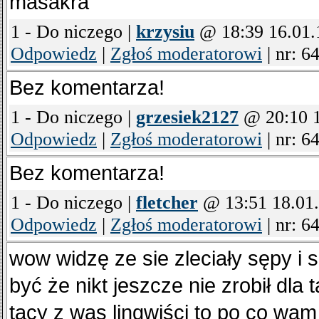
masakra
1 - Do niczego |
krzysiu
@ 18:39 16.01.
Odpowiedz
|
Zgłoś moderatorowi
|
nr: 6
Bez komentarza!
1 - Do niczego |
grzesiek2127
@ 20:10 1
Odpowiedz
|
Zgłoś moderatorowi
|
nr: 6
Bez komentarza!
1 - Do niczego |
fletcher
@ 13:51 18.01
Odpowiedz
|
Zgłoś moderatorowi
|
nr: 6
wow widzę ze sie zleciały sępy i
być że nikt jeszcze nie zrobił dla
tacy z was lingwiści to po co wam