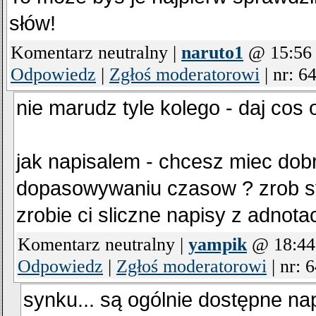
słów!
Komentarz neutralny |
naruto1
@ 15:56 
Odpowiedz
|
Zgłoś moderatorowi
|
nr: 6
nie marudz tyle kolego - daj cos 
jak napisalem - chcesz miec dobr
dopasowywaniu czasow ? zrob sy
zrobie ci sliczne napisy z adnota
Komentarz neutralny |
yampik
@ 18:44 
Odpowiedz
|
Zgłoś moderatorowi
|
nr: 
synku... są ogólnie dostępne nap