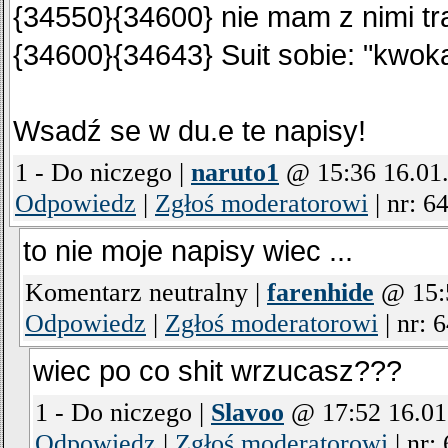
{34550}{34600} nie mam z nimi tran
{34600}{34643} Suit sobie: "kwoka
Wsadź se w du.e te napisy!
1 - Do niczego |
naruto1
@ 15:36 16.01
Odpowiedz
|
Zgłoś moderatorowi
|
nr: 6
to nie moje napisy wiec ...
Komentarz neutralny |
farenhide
@ 15:5
Odpowiedz
|
Zgłoś moderatorowi
|
nr: 
wiec po co shit wrzucasz???
1 - Do niczego |
Slavoo
@ 17:52 16.01
Odpowiedz
|
Zgłoś moderatorowi
|
nr: