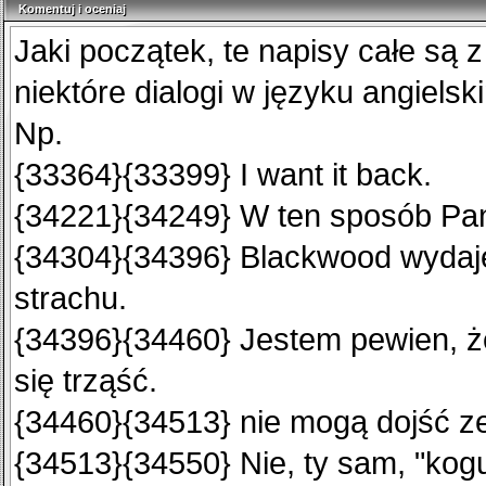
Komentuj i oceniaj
Komentuj i oceniaj
Jaki początek, te napisy całe są 
niektóre dialogi w języku angielsk
Np.
{33364}{33399} I want it back.
{34221}{34249} W ten sposób Pa
{34304}{34396} Blackwood wydaje
strachu.
{34396}{34460} Jestem pewien, że
się trząść.
{34460}{34513} nie mogą dojść z
{34513}{34550} Nie, ty sam, "kogu