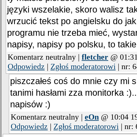
języki wszelakie, skoro walisz tak
wrzucić tekst po angielsku do ja
programu nie trzeba mieć, wystar
napisy, napisy po polsku, to takie
Komentarz neutralny |
fletcher
@ 01:31
Odpowiedz
|
Zgłoś moderatorowi
|
nr: 
piszczałeś coś do mnie czy mi s
tanimi hasłami zza monitorka :)
napisów :)
Komentarz neutralny |
eOn
@ 10:04 19
Odpowiedz
|
Zgłoś moderatorowi
|
nr: