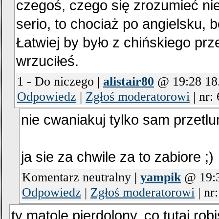
czegoś, czego się zrozumieć nie
serio, to chociaż po angielsku, 
Łatwiej by było z chińskiego prz
wrzuciłeś.
1 - Do niczego |
alistair80
@ 19:28 18
Odpowiedz
|
Zgłoś moderatorowi
|
nr:
nie cwaniakuj tylko sam przetl
ja sie za chwile za to zabiore ;)
Komentarz neutralny |
yampik
@ 19:3
Odpowiedz
|
Zgłoś moderatorowi
|
nr
ty matole pierdolony. co tutaj ro