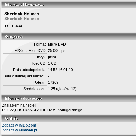
Informacje i komentarze
Informacje i komentarze
Sherlock Holmes
Sherlock Holmes
ID: 113434
O napisach
O napisach
Format:
Micro DVD
FPS dla MicroDVD:
25.000 fps
Język:
polski
Ilość CD:
1 CD
Data udostępnienia:
14:52 16.01.10
Data ostatniej aktualizacji:
-
Pobrań:
17208
Średnia ocen:
1.25
(głosów: 12)
Informacja dodającego
Informacja dodającego
Znalazłem na necie!
POCZĄTEK TRANSLATOREM z j.portugalskiego
O filmie
O filmie
Zobacz w
IMDb.com
Zobacz w
Filmweb.pl