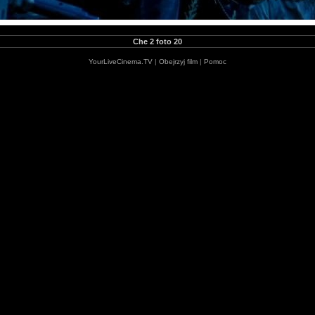
Che 2 foto 20
YourLiveCinema.TV
|
Obejrzyj film
|
Pomoc