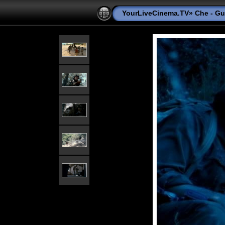
YourLiveCinema.TV
»
Che - Gue