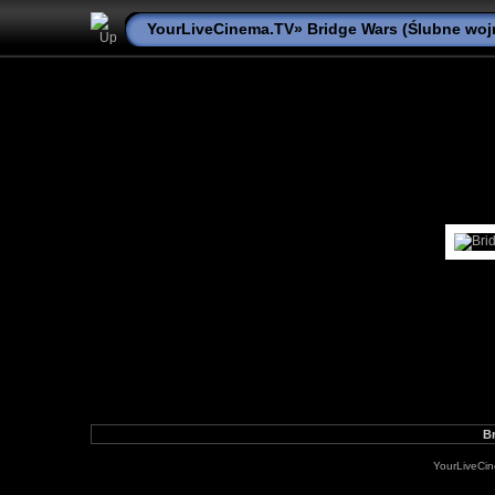
YourLiveCinema.TV
»
Bridge Wars (Ślubne woj
Br
YourLiveCi